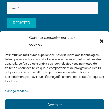
Gérer le consentement aux
cookies
QUICK ACCESS
Pour offrir les meilleures expériences, nous utilisons des technologies
Water Master Plan
telles que les cookies pour stocker et/ou accéder aux informations des
Contact us
appareils. Le fait de consentir à ces technologies nous permettra de
traiter des données telles que le comportement de navigation ou les ID
uniques sur ce site. Le fait de ne pas consentir ou de retirer son
consentement peut avoir un effet négatif sur certaines caractéristiques et
fonctions.
With the financial participation of the Ministry of the
Environment, the Fight Against Climate Change, Wildlife and
Parks
Manage services
Accepter