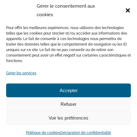
Gérer le consentement aux
Offres d’emploi
cookies
Actualités
Nous joindre
Pour offrir les meilleures expériences, nous utilisons des technologies
telles que les cookies pour stocker et/ou accéder aux informations des
appareils. Le fait de consentir à ces technologies nous permettra de
traiter des données telles que le comportement de navigation ou les ID
Avec la participation financière du Ministère de l’Environnement
uniques sur ce site. Le fait de ne pas consentir ou de retirer son
et de la Lutte contre les changements climatiques
consentement peut avoir un effet négatif sur certaines caractéristiques et
fonctions.
Gérer les services
Accepter
Politique de cookies
Déclaration de confidentialité
Refuser
Avertissement
Conditions générales
Voir les préférences
©
2026 Organisme de bassin versant de la rivière du
Nord |
Conception et hébergement Web
: Wenovio
Politique de cookies
Déclaration de confidentialité