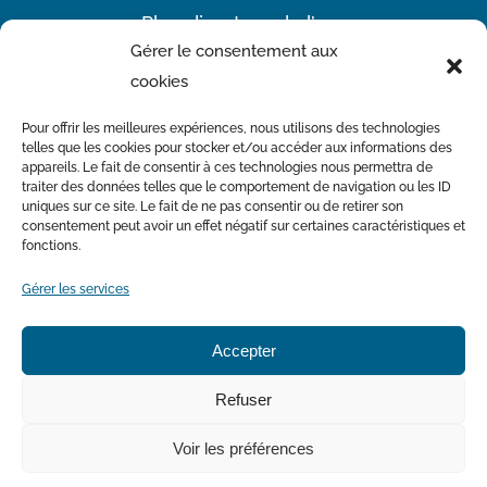
Plan directeur de l’eau
Gérer le consentement aux
Offres d’emploi
cookies
Actualités
Nous joindre
Pour offrir les meilleures expériences, nous utilisons des technologies
telles que les cookies pour stocker et/ou accéder aux informations des
appareils. Le fait de consentir à ces technologies nous permettra de
traiter des données telles que le comportement de navigation ou les ID
Avec la participation financière du Ministère de l’Environnement
uniques sur ce site. Le fait de ne pas consentir ou de retirer son
et de la Lutte contre les changements climatiques
consentement peut avoir un effet négatif sur certaines caractéristiques et
fonctions.
Gérer les services
Accepter
Politique de cookies
Déclaration de confidentialité
Refuser
Avertissement
Conditions générales
Voir les préférences
©
2026 Organisme de bassin versant de la rivière du