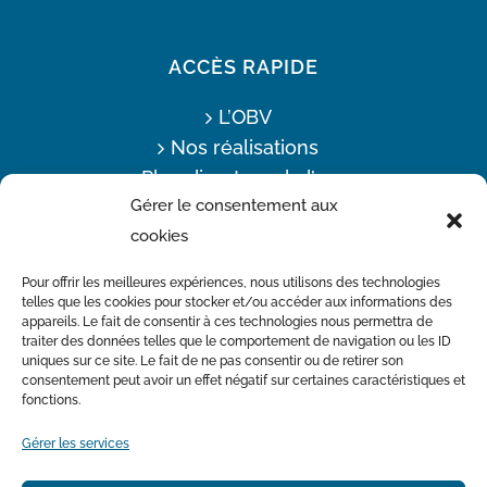
ACCÈS RAPIDE
L’OBV
Nos réalisations
Plan directeur de l’eau
Gérer le consentement aux
Offres d’emploi
cookies
Actualités
Nous joindre
Pour offrir les meilleures expériences, nous utilisons des technologies
telles que les cookies pour stocker et/ou accéder aux informations des
appareils. Le fait de consentir à ces technologies nous permettra de
traiter des données telles que le comportement de navigation ou les ID
Avec la participation financière du Ministère de l’Environnement
uniques sur ce site. Le fait de ne pas consentir ou de retirer son
et de la Lutte contre les changements climatiques
consentement peut avoir un effet négatif sur certaines caractéristiques et
fonctions.
Gérer les services