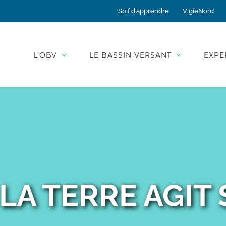
Soif d’apprendre
VigieNord
L’OBV
LE BASSIN VERSANT
EXPE
A TERRE AGIT S