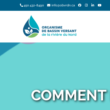
Skip
450 432-8490
info@obvrdn.ca
to
content
COMMENT L