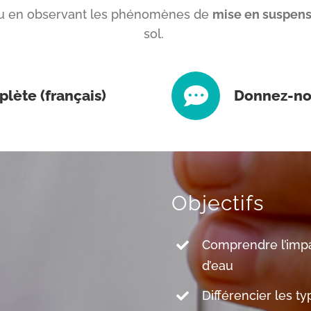
au en observant les phénomènes de
mise en suspens
sol.
plète (français)
Donnez-nou
Objectifs
Comprendre l’impac
d’eau
Différencier les t