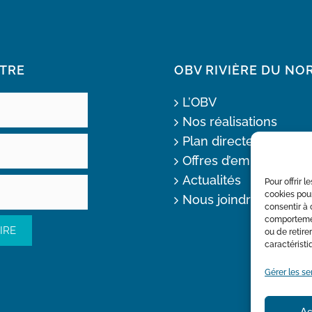
TRE
OBV RIVIÈRE DU NO
L’OBV
Nos réalisations
Plan directeur de l’ea
Offres d’emploi
Actualités
Pour offrir 
cookies pour
Nous joindre
consentir à 
comportement
ou de retire
caractéristi
Gérer les se
Ac