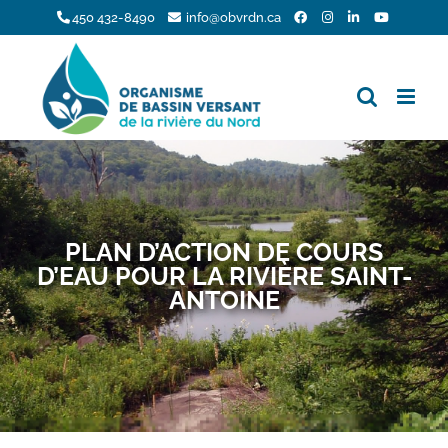
Skip
450 432-8490
info@obvrdn.ca
to
content
PLAN D’ACTION DE COURS
D’EAU POUR LA RIVIÈRE SAINT-
ANTOINE