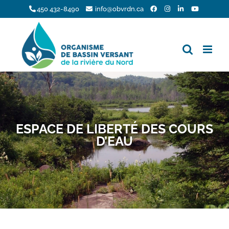
Skip
450 432-8490
info@obvrdn.ca
to
content
ESPACE DE LIBERTÉ DES COURS
D’EAU