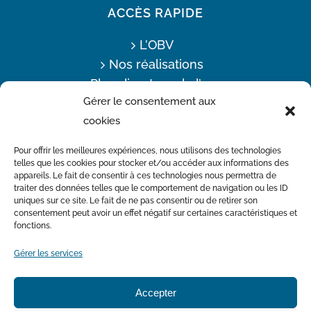
ACCÈS RAPIDE
L’OBV
Nos réalisations
Plan directeur de l’eau
Gérer le consentement aux
Offres d’emploi
cookies
Actualités
Nous joindre
Pour offrir les meilleures expériences, nous utilisons des technologies
telles que les cookies pour stocker et/ou accéder aux informations des
appareils. Le fait de consentir à ces technologies nous permettra de
traiter des données telles que le comportement de navigation ou les ID
Avec la participation financière du Ministère de l’Environnement
uniques sur ce site. Le fait de ne pas consentir ou de retirer son
et de la Lutte contre les changements climatiques
consentement peut avoir un effet négatif sur certaines caractéristiques et
fonctions.
Gérer les services
Accepter