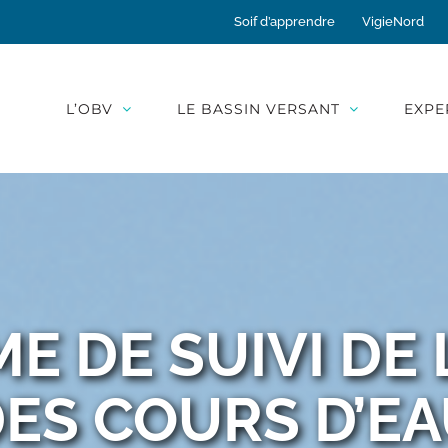
Soif d’apprendre
VigieNord
L’OBV
LE BASSIN VERSANT
EXPE
 DE SUIVI DE 
ES COURS D’E