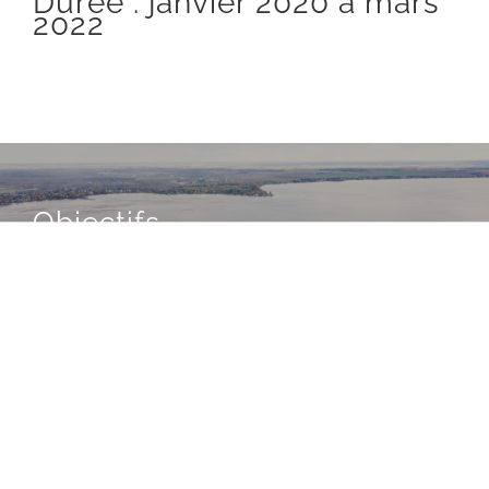
Durée : janvier 2020 à mars
2022
Objectifs
Réaliser un plan régional de gestion des
ressources en eau pour toute la section
fluviale de la rivière des Outaouais
(portion québécoise)
Établir une structure de gouvernance
collégiale