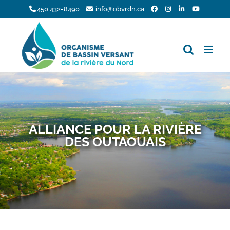
Skip
450 432-8490
info@obvrdn.ca
to
content
ALLIANCE POUR LA RIVIÈRE
DES OUTAOUAIS