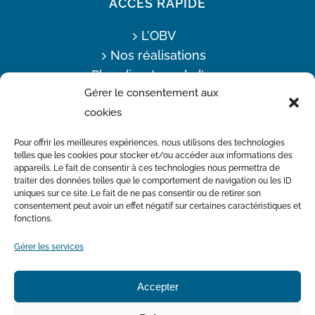
ACCÈS RAPIDE
L’OBV
Nos réalisations
Plan directeur de l’eau
Gérer le consentement aux
Offres d’emploi
cookies
Actualités
Nous joindre
Pour offrir les meilleures expériences, nous utilisons des technologies
telles que les cookies pour stocker et/ou accéder aux informations des
appareils. Le fait de consentir à ces technologies nous permettra de
traiter des données telles que le comportement de navigation ou les ID
Avec la participation financière du Ministère de l’Environnement
uniques sur ce site. Le fait de ne pas consentir ou de retirer son
et de la Lutte contre les changements climatiques
consentement peut avoir un effet négatif sur certaines caractéristiques et
fonctions.
Gérer les services
Accepter
Politique de cookies
Déclaration de confidentialité