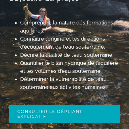
Comprendre la nature des formations
aquifères;
Connaître l’origine et les directions
d’écoulement de l’eau souterraine;
Décrire la qualité de l’eau souterraine;
Quantifier le bilan hydrique de l’aquifère
et les volumes d’eau souterraine;
Déterminer la vulnérabilité de l’eau
souterraine aux activités humaines.
CONSULTER LE DÉPLIANT
EXPLICATIF